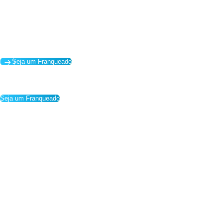
Ir
para
o
conteúdo
Seja um Franqueado
Seja um Franqueado