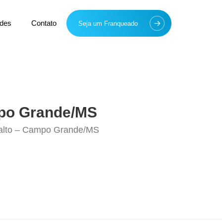
des
Contato
Seja um Franqueado
mpo Grande/MS
analto – Campo Grande/MS